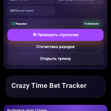
24/7
мониторинг
Pokerdom
🎯 Проверить стратегию
Статистика раундов
Открыть трекер
Crazy Time Bet Tracker
Выберите свою Ставку