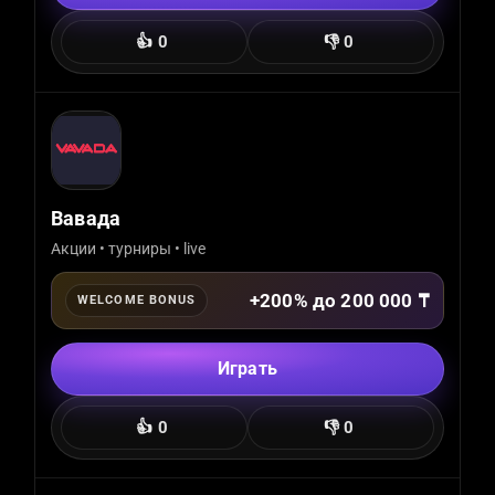
👍
0
👎
0
Вавада
Акции • турниры • live
+200% до 200 000 ₸
WELCOME BONUS
Играть
👍
0
👎
0