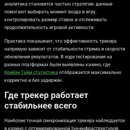
аналитика становится частью стратегии: данные
помогают выбирать момент входа в игру,
контролировать размер ставок и отслеживать
продолжительность игровой активности.
Практика показывает, что эффективность трекера
напрямую зависит от стабильности стрима и скорости
обновления результатов. В ходе тестирования на
разных платформах были выявлены казино, где
Крейзи Тайм статистика
отображается максимально
корректно и без задержек.
Где трекер работает
стабильнее всего
Наиболее точная синхронизация трекера наблюдается
в казино с оптимизированной live-инфраструктурой.