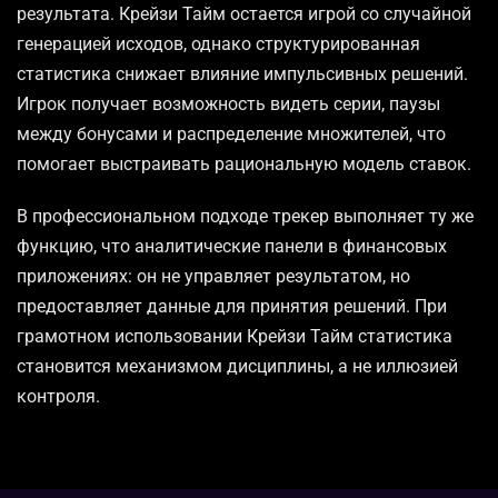
результата. Крейзи Тайм остается игрой со случайной
генерацией исходов, однако структурированная
статистика снижает влияние импульсивных решений.
Игрок получает возможность видеть серии, паузы
между бонусами и распределение множителей, что
помогает выстраивать рациональную модель ставок.
В профессиональном подходе трекер выполняет ту же
функцию, что аналитические панели в финансовых
приложениях: он не управляет результатом, но
предоставляет данные для принятия решений. При
грамотном использовании Крейзи Тайм статистика
становится механизмом дисциплины, а не иллюзией
контроля.