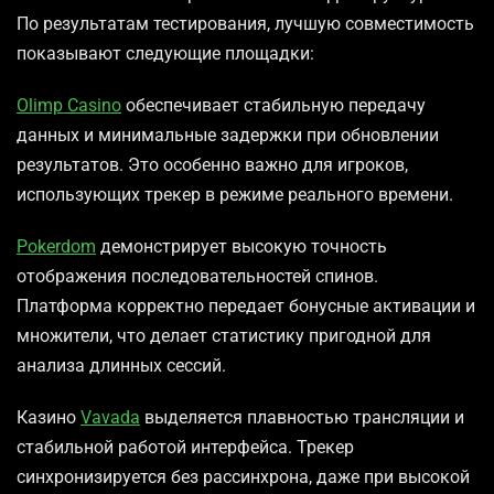
По результатам тестирования, лучшую совместимость
показывают следующие площадки:
Olimp Casino
обеспечивает стабильную передачу
данных и минимальные задержки при обновлении
результатов. Это особенно важно для игроков,
использующих трекер в режиме реального времени.
Pokerdom
демонстрирует высокую точность
отображения последовательностей спинов.
Платформа корректно передает бонусные активации и
множители, что делает статистику пригодной для
анализа длинных сессий.
Казино
Vavada
выделяется плавностью трансляции и
стабильной работой интерфейса. Трекер
синхронизируется без рассинхрона, даже при высокой