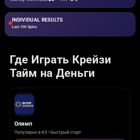
INDIVIDUAL RESULTS
Last
100
Spins
Где Играть Крейзи
Тайм на Деньги
Олимп
Популярно в КЗ • быстрый старт