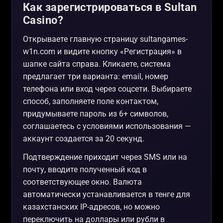
Как зарегистрироваться в Sultan
Casino?
Открываете главную страницу sultangames-
w1n.com и видите кнопку «Регистрация» в
шапке сайта справа. Кликаете, система
предлагает три варианта: email, номер
телефона или вход через соцсети. Выбираете
способ, заполняете поле контактом,
придумываете пароль из 6+ символов,
соглашаетесь с условиями использования —
аккаунт создается за 20 секунд.
Подтверждение приходит через SMS или на
почту, вводите полученный код в
соответствующее окно. Валюта
автоматически устанавливается в тенге для
казахстанских IP-адресов, но можно
переключить на доллары или рубли в