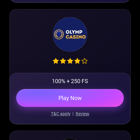
100% + 250 FS
Play Now
T&C apply
Review