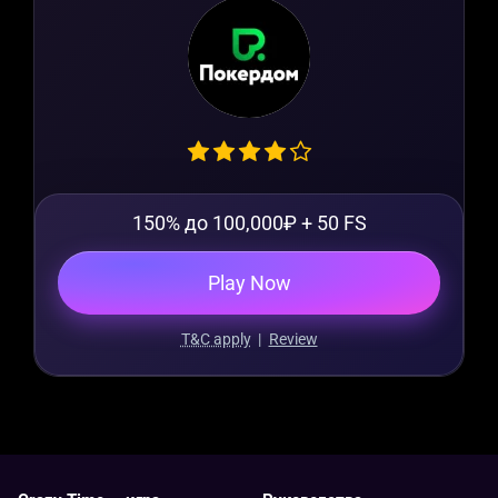
150% до 100,000₽ + 50 FS
Play Now
T&C apply
Review